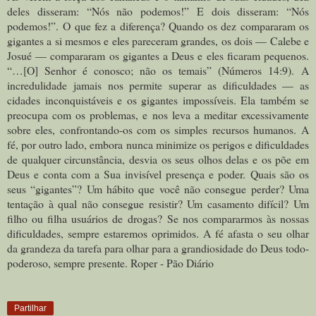
deles disseram: “Nós não podemos!” E dois disseram: “Nós
podemos!”.
O que fez a diferença? Quando os dez compararam os
gigantes a si mesmos e eles pareceram grandes, os dois — Calebe e
Josué — compararam os gigantes a Deus e eles ficaram pequenos.
“…[O] Senhor é conosco; não os temais” (Números 14:9).
A
incredulidade jamais nos permite superar as dificuldades — as
cidades inconquistáveis e os gigantes impossíveis. Ela também se
preocupa com os problemas, e nos leva a meditar excessivamente
sobre eles, confrontando-os com os simples recursos humanos.
A
fé, por outro lado, embora nunca minimize os perigos e dificuldades
de qualquer circunstância, desvia os seus olhos delas e os põe em
Deus e conta com a Sua invisível presença e poder.
Quais são os
seus “gigantes”? Um hábito que você não consegue perder? Uma
tentação à qual não consegue resistir? Um casamento difícil? Um
filho ou filha usuários de drogas?
Se nos compararmos às nossas
dificuldades, sempre estaremos oprimidos. A fé afasta o seu olhar
da grandeza da tarefa para olhar para a grandiosidade do Deus todo-
poderoso, sempre presente. Roper - Pão Diário
Partilhar