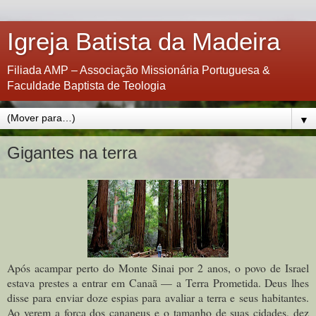
Igreja Batista da Madeira
Filiada AMP – Associação Missionária Portuguesa &
Faculdade Baptista de Teologia
▼
Gigantes na terra
Após acampar perto do Monte Sinai por 2 anos, o povo de Israel
estava prestes a entrar em Canaã — a Terra Prometida. Deus lhes
disse para enviar doze espias para avaliar a terra e seus habitantes.
Ao verem a força dos cananeus e o tamanho de suas cidades, dez