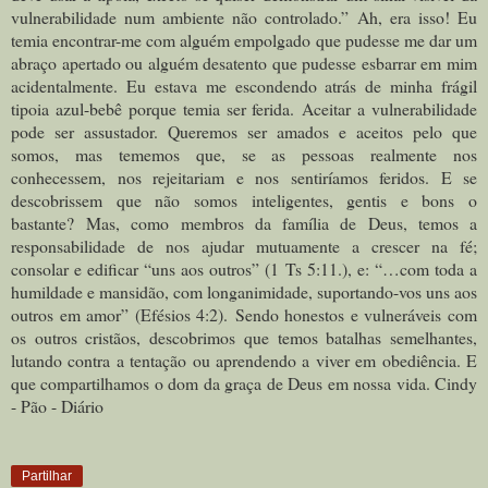
vulnerabilidade num ambiente não controlado.”
Ah, era isso! Eu
temia encontrar-me com alguém empolgado que pudesse me dar um
abraço apertado ou alguém desatento que pudesse esbarrar em mim
acidentalmente. Eu estava me escondendo atrás de minha frágil
tipoia azul-bebê porque temia ser ferida.
Aceitar a vulnerabilidade
pode ser assustador. Queremos ser amados e aceitos pelo que
somos, mas tememos que, se as pessoas realmente nos
conhecessem, nos rejeitariam e nos sentiríamos feridos. E se
descobrissem que não somos inteligentes, gentis e bons o
bastante?
Mas, como membros da família de Deus, temos a
responsabilidade de nos ajudar mutuamente a crescer na fé;
consolar e edificar “uns aos outros” (1 Ts 5:11.), e: “…com toda a
humildade e mansidão, com longanimidade, suportando-vos uns aos
outros em amor” (Efésios 4:2).
Sendo honestos e vulneráveis com
os outros cristãos, descobrimos que temos batalhas semelhantes,
lutando contra a tentação ou aprendendo a viver em obediência. E
que compartilhamos o dom da graça de Deus em nossa vida. Cindy
- Pão - Diário
Partilhar