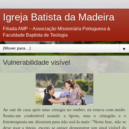
Igreja Batista da Madeira
Filiada AMP – Associação Missionária Portuguesa &
Faculdade Baptista de Teologia
▼
Vulnerabilidade visível
Ao sair de casa após uma cirurgia no ombro, eu estava com medo.
Sentia-me confortável usando a tipoia, mas o cirurgião e o
fisioterapeuta me disseram para não usá-la mais: “Nesta fase, não se
deve usar a tipoia, exceto se quiser demonstrar um sinal visível da