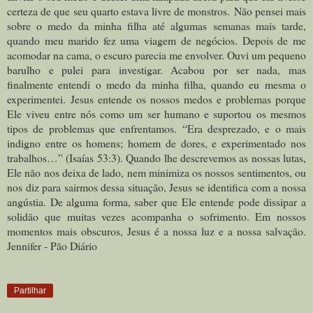
certeza de que seu quarto estava livre de monstros.
Não pensei mais
sobre o medo da minha filha até algumas semanas mais tarde,
quando meu marido fez uma viagem de negócios. Depois de me
acomodar na cama, o escuro parecia me envolver. Ouvi um pequeno
barulho e pulei para investigar. Acabou por ser nada, mas
finalmente entendi o medo da minha filha, quando eu mesma o
experimentei.
Jesus entende os nossos medos e problemas porque
Ele viveu entre nós como um ser humano e suportou os mesmos
tipos de problemas que enfrentamos. “Era desprezado, e o mais
indigno entre os homens; homem de dores, e experimentado nos
trabalhos…” (Isaías 53:3). Quando lhe descrevemos as nossas lutas,
Ele não nos deixa de lado, nem minimiza os nossos sentimentos, ou
nos diz para sairmos dessa situação, Jesus se identifica com a nossa
angústia. De alguma forma, saber que Ele entende pode dissipar a
solidão que muitas vezes acompanha o sofrimento. Em nossos
momentos mais obscuros, Jesus é a nossa luz e a nossa salvação.
Jennifer - Pão Diário
Partilhar