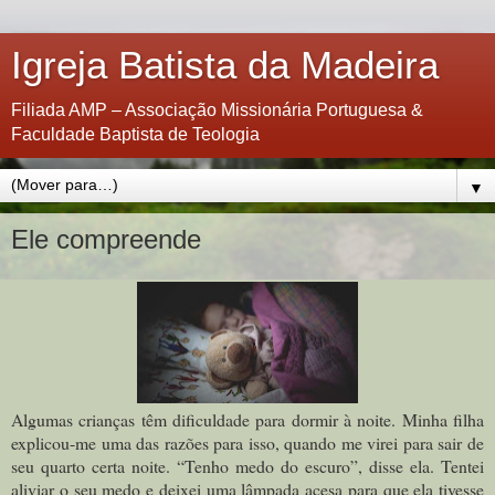
Igreja Batista da Madeira
Filiada AMP – Associação Missionária Portuguesa &
Faculdade Baptista de Teologia
▼
Ele compreende
Algumas crianças têm dificuldade para dormir à noite. Minha filha
explicou-me uma das razões para isso, quando me virei para sair de
seu quarto certa noite. “Tenho medo do escuro”, disse ela. Tentei
aliviar o seu medo e deixei uma lâmpada acesa para que ela tivesse