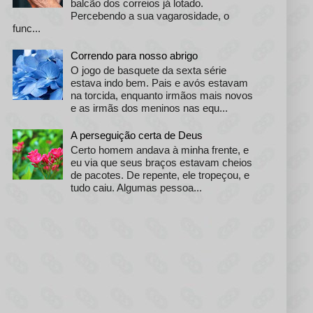
balcão dos correios já lotado.
Percebendo a sua vagarosidade, o
func...
Correndo para nosso abrigo
O jogo de basquete da sexta série
estava indo bem. Pais e avós estavam
na torcida, enquanto irmãos mais novos
e as irmãs dos meninos nas equ...
A perseguição certa de Deus
Certo homem andava à minha frente, e
eu via que seus braços estavam cheios
de pacotes. De repente, ele tropeçou, e
tudo caiu. Algumas pessoa...