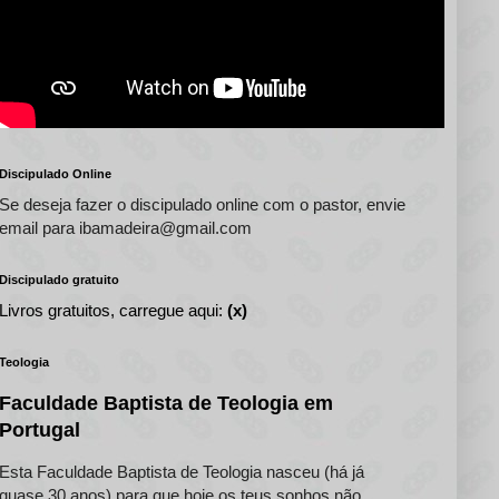
Discipulado Online
Se deseja fazer o discipulado online com o pastor, envie
email para ibamadeira@gmail.com
Discipulado gratuito
Livros gratuitos, carregue aqui:
(x)
Teologia
Faculdade Baptista de Teologia em
Portugal
Esta Faculdade Baptista de Teologia nasceu (há já
quase 30 anos) para que hoje os teus sonhos não