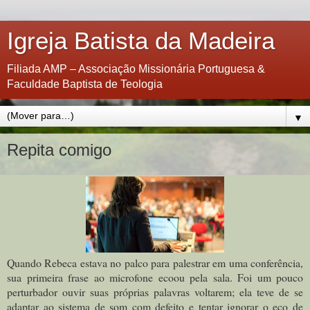
Igreja Batista da Madeira
Filiada AMP – Associação Missionária Portuguesa &
Faculdade Baptista de Teologia
▼
Repita comigo
Quando Rebeca estava no palco para palestrar em uma conferência,
sua primeira frase ao microfone ecoou pela sala. Foi um pouco
perturbador ouvir suas próprias palavras voltarem; ela teve de se
adaptar ao sistema de som com defeito e tentar ignorar o eco de