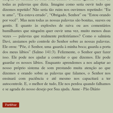
todas as palavras que dizia.
Imagine como seria ouvir tudo que
dizemos repetido! Não seria tão ruim nos ouvirmos repetindo: “Eu
te amo”, “Eu estava errado”, “Obrigado, Senhor” ou “Estou orando
por você”. Mas nem todas as nossas palavras são bonitas, suaves ou
gentis. E quanto às explosões de raiva ou aos comentários
humilhantes que ninguém quer ouvir uma vez, muito menos duas
vezes — palavras que realmente preferiríamos?
Como o salmista
Davi, ansiamos pelo controle do Senhor sobre as nossas palavras.
Ele orou: “Põe, ó
Senhor, uma
guarda à minha boca; guarda a porta
dos meus lábios” (Salmo 141:3). Felizmente, o Senhor quer fazer
isso. Ele pode nos ajudar a controlar o que dizemos. Ele pode
guardar os nossos lábios.
Enquanto aprendemos a nos adaptar ao
nosso próprio sistema de som prestando muita atenção ao que
dizemos e orando sobre as palavras que falamos, o Senhor nos
ensinará com paciência e até mesmo nos capacitará a ter
autocontrole. E, o melhor de tudo, Ele nos perdoa quando falhamos
e se agrada do nosso desejo por Sua ajuda. Anne - Pão Diário
Partilhar