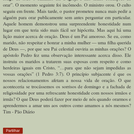
orar”. O momento seguinte foi incômodo. O ministro orou. O culto
seguiu em frente. Mais tarde, o pastor prometeu nunca mais pedir a
alguém para orar publicamente sem antes perguntar em particular.
Aquele homem demonstrou uma surpreendente honestidade num
lugar em que teria sido mais fácil ser hipócrita. Mas aqui há uma
lição maior acerca de oração. Deus é um Pai amoroso. Se eu, como
marido, não respeitar e honrar a minha mulher — uma filha querida
de Deus —, por que seu Pai celestial ouviria as minhas orações? O
apóstolo Pedro fez uma observação interessante acerca disso. Ele
instruiu os maridos a tratarem suas esposas com respeito e como
herdeiras iguais em Cristo, “…para que não sejam impedidas as
vossas orações” (1 Pedro 3:7). O princípio subjacente é que os
nossos relacionamentos afetam a nossa vida de oração. O que
aconteceria se trocássemos os sorrisos de domingo e a fachada de
religiosidade por uma refrescante honestidade com nossos irmãos e
irmãs? O que Deus poderá fazer por meio de nós quando orarmos e
aprendermos a amar uns aos outros como amamos a nós mesmos?
Tim - Pão Diário
Partilhar