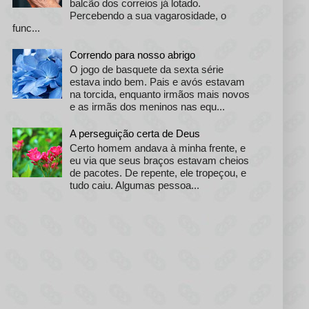
balcão dos correios já lotado.
Percebendo a sua vagarosidade, o
func...
Correndo para nosso abrigo
O jogo de basquete da sexta série
estava indo bem. Pais e avós estavam
na torcida, enquanto irmãos mais novos
e as irmãs dos meninos nas equ...
A perseguição certa de Deus
Certo homem andava à minha frente, e
eu via que seus braços estavam cheios
de pacotes. De repente, ele tropeçou, e
tudo caiu. Algumas pessoa...