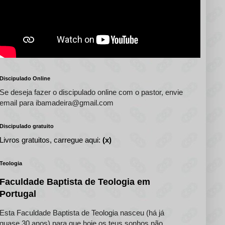
Discipulado Online
Se deseja fazer o discipulado online com o pastor, envie
email para ibamadeira@gmail.com
Discipulado gratuito
Livros gratuitos, carregue aqui:
(x)
Teologia
Faculdade Baptista de Teologia em
Portugal
Esta Faculdade Baptista de Teologia nasceu (há já
quase 30 anos) para que hoje os teus sonhos não