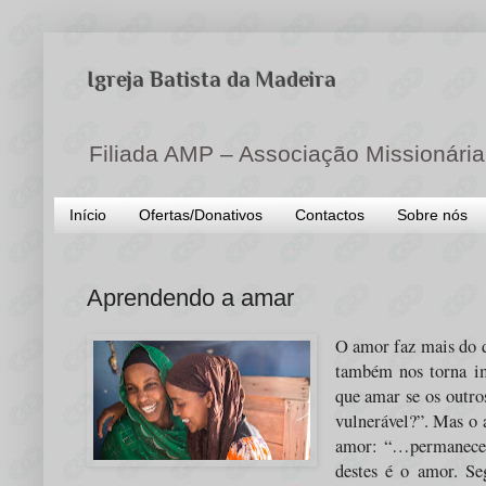
Igreja Batista da Madeira
Filiada AMP – Associação Missionária
Início
Ofertas/Donativos
Contactos
Sobre nós
Aprendendo a amar
O amor faz mais do q
também nos torna im
que amar se os outr
vulnerável?”. Mas o 
amor: “…permanecem 
destes é o amor. S