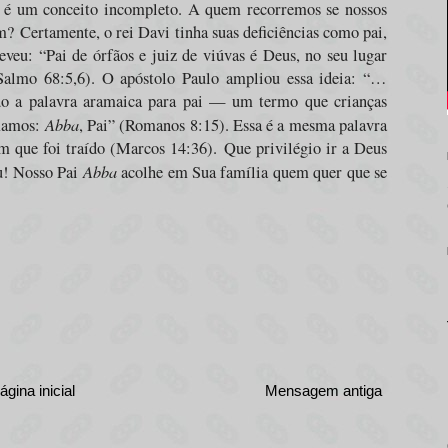
” é um conceito incompleto. A quem recorremos se nossos
em?
Certamente, o rei Davi tinha suas deficiências como pai,
veu: “Pai de órfãos e juiz de viúvas é Deus, no seu lugar
Salmo 68:5,6). O apóstolo Paulo ampliou essa ideia: “…
do a palavra aramaica para pai — um termo que crianças
Abba
amamos:
, Pai” (Romanos 8:15). Essa é a mesma palavra
em que foi traído (Marcos 14:36).
Que privilégio ir a Deus
Abba
u! Nosso Pai
acolhe em Sua família quem quer que se
ágina inicial
Mensagem antiga