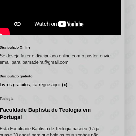
Discipulado Online
Se deseja fazer o discipulado online com o pastor, envie
email para ibamadeira@gmail.com
Discipulado gratuito
Livros gratuitos, carregue aqui:
(x)
Teologia
Faculdade Baptista de Teologia em
Portugal
Esta Faculdade Baptista de Teologia nasceu (há já
quase 30 anos) para que hoje os teus sonhos não