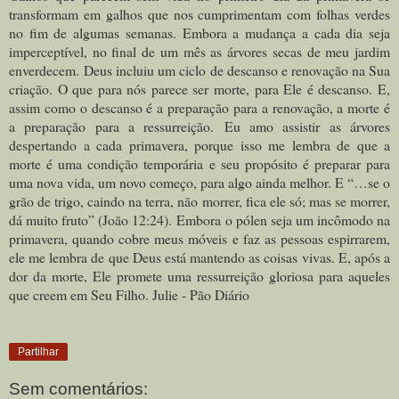
transformam em galhos que nos cumprimentam com folhas verdes
no fim de algumas semanas. Embora a mudança a cada dia seja
imperceptível, no final de um mês as árvores secas de meu jardim
enverdecem.
Deus incluiu um ciclo de descanso e renovação na Sua
criação. O que para nós parece ser morte, para Ele é descanso. E,
assim como o descanso é a preparação para a renovação, a morte é
a preparação para a ressurreição.
Eu amo assistir as árvores
despertando a cada primavera, porque isso me lembra de que a
morte é uma condição temporária e seu propósito é preparar para
uma nova vida, um novo começo, para algo ainda melhor. E “…se o
grão de trigo, caindo na terra, não morrer, fica ele só; mas se morrer,
dá muito fruto” (João 12:24).
Embora o pólen seja um incômodo na
primavera, quando cobre meus móveis e faz as pessoas espirrarem,
ele me lembra de que Deus está mantendo as coisas vivas. E, após a
dor da morte, Ele promete uma ressurreição gloriosa para aqueles
que creem em Seu Filho. Julie - Pão Diário
Partilhar
Sem comentários: