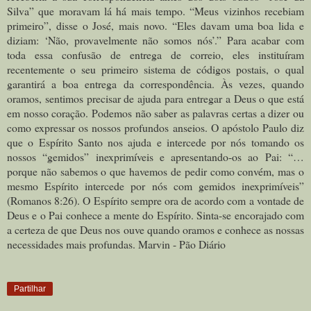
Silva” que moravam lá há mais tempo. “Meus vizinhos recebiam
primeiro”, disse o José, mais novo. “Eles davam uma boa lida e
diziam: ‘Não, provavelmente não somos nós’.” Para acabar com
toda essa confusão de entrega de correio, eles instituíram
recentemente o seu primeiro sistema de códigos postais, o qual
garantirá a boa entrega da correspondência. Às vezes, quando
oramos, sentimos precisar de ajuda para entregar a Deus o que está
em nosso coração. Podemos não saber as palavras certas a dizer ou
como expressar os nossos profundos anseios. O apóstolo Paulo diz
que o Espírito Santo nos ajuda e intercede por nós tomando os
nossos “gemidos” inexprimíveis e apresentando-os ao Pai: “…
porque não sabemos o que havemos de pedir como convém, mas o
mesmo Espírito intercede por nós com gemidos inexprimíveis”
(Romanos 8:26). O Espírito sempre ora de acordo com a vontade de
Deus e o Pai conhece a mente do Espírito. Sinta-se encorajado com
a certeza de que Deus nos ouve quando oramos e conhece as nossas
necessidades mais profundas. Marvin - Pão Diário
Partilhar