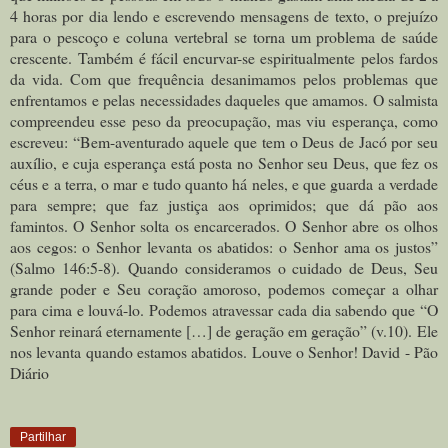
4 horas por dia lendo e escrevendo mensagens de texto, o prejuízo
para o pescoço e coluna vertebral se torna um problema de saúde
crescente.
Também é fácil encurvar-se espiritualmente pelos fardos
da vida. Com que frequência desanimamos pelos problemas que
enfrentamos e pelas necessidades daqueles que amamos. O salmista
compreendeu esse peso da preocupação, mas viu esperança, como
escreveu: “Bem-aventurado aquele que tem o Deus de Jacó por seu
auxílio, e cuja esperança está posta no Senhor seu Deus, que fez os
céus e a terra, o mar e tudo quanto há neles, e que guarda a verdade
para sempre; que faz justiça aos oprimidos; que dá pão aos
famintos. O Senhor solta os encarcerados. O Senhor abre os olhos
aos cegos: o Senhor levanta os abatidos: o Senhor ama os justos”
(Salmo 146:5-8).
Quando consideramos o cuidado de Deus, Seu
grande poder e Seu coração amoroso, podemos começar a olhar
para cima e louvá-lo. Podemos atravessar cada dia sabendo que “O
Senhor reinará eternamente […] de geração em geração” (v.10).
Ele
nos levanta quando estamos abatidos. Louve o Senhor! David - Pão
Diário
Partilhar