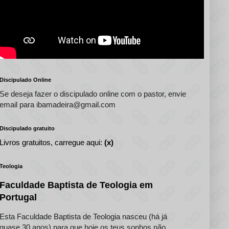
Discipulado Online
Se deseja fazer o discipulado online com o pastor, envie
email para ibamadeira@gmail.com
Discipulado gratuito
Livros gratuitos, carregue aqui:
(x)
Teologia
Faculdade Baptista de Teologia em
Portugal
Esta Faculdade Baptista de Teologia nasceu (há já
quase 30 anos) para que hoje os teus sonhos não