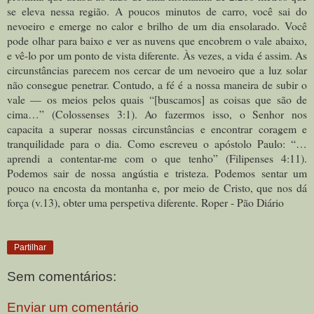
se eleva nessa região. A poucos minutos de carro, você sai do
nevoeiro e emerge no calor e brilho de um dia ensolarado. Você
pode olhar para baixo e ver as nuvens que encobrem o vale abaixo,
e vê-lo por um ponto de vista diferente. Às vezes, a vida é assim. As
circunstâncias parecem nos cercar de um nevoeiro que a luz solar
não consegue penetrar. Contudo, a fé é a nossa maneira de subir o
vale — os meios pelos quais “[buscamos] as coisas que são de
cima…” (Colossenses 3:1). Ao fazermos isso, o Senhor nos
capacita a superar nossas circunstâncias e encontrar coragem e
tranquilidade para o dia. Como escreveu o apóstolo Paulo: “…
aprendi a contentar-me com o que tenho” (Filipenses 4:11).
Podemos sair de nossa angústia e tristeza. Podemos sentar um
pouco na encosta da montanha e, por meio de Cristo, que nos dá
força (v.13), obter uma perspetiva diferente. Roper - Pão Diário
Partilhar
Sem comentários:
Enviar um comentário