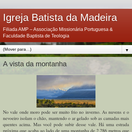
Igreja Batista da Madeira
Filiada AMP – Associação Missionária Portuguesa &
Faculdade Baptista de Teologia
▼
A vista da montanha
No vale onde moro pode ser muito frio no inverno. As nuvens e o
nevoeiro isolam o chão, mantendo o ar gelado sob as camadas mais
quentes acima. Mas você pode subir desse vale. Há uma estrada
próxima que acaba ao lado de uma montanha de 2.286 metros que