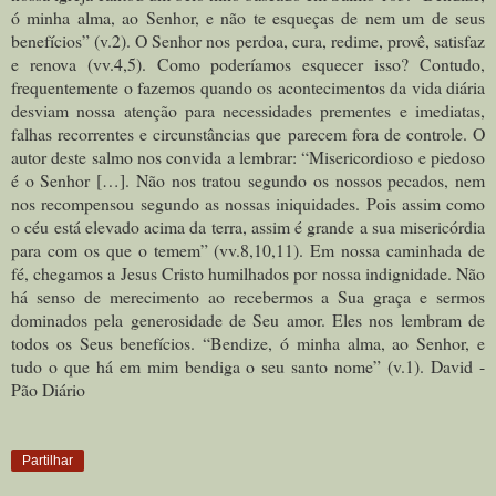
ó minha alma, ao Senhor, e não te esqueças de nem um de seus
benefícios” (v.2). O Senhor nos perdoa, cura, redime, provê, satisfaz
e renova (vv.4,5). Como poderíamos esquecer isso? Contudo,
frequentemente o fazemos quando os acontecimentos da vida diária
desviam nossa atenção para necessidades prementes e imediatas,
falhas recorrentes e circunstâncias que parecem fora de controle. O
autor deste salmo nos convida a lembrar: “Misericordioso e piedoso
é o Senhor […]. Não nos tratou segundo os nossos pecados, nem
nos recompensou segundo as nossas iniquidades. Pois assim como
o céu está elevado acima da terra, assim é grande a sua misericórdia
para com os que o temem” (vv.8,10,11). Em nossa caminhada de
fé, chegamos a Jesus Cristo humilhados por nossa indignidade. Não
há senso de merecimento ao recebermos a Sua graça e sermos
dominados pela generosidade de Seu amor. Eles nos lembram de
todos os Seus benefícios. “Bendize, ó minha alma, ao Senhor, e
tudo o que há em mim bendiga o seu santo nome” (v.1). David -
Pão Diário
Partilhar