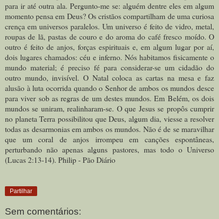
para ir até outra ala. Pergunto-me se: alguém dentre eles em algum
momento pensa em Deus? Os cristãos compartilham de uma curiosa
crença em universos paralelos. Um universo é feito de vidro, metal,
roupas de lã, pastas de couro e do aroma do café fresco moído. O
outro é feito de anjos, forças espirituais e, em algum lugar por aí,
dois lugares chamados: céu e inferno. Nós habitamos fisicamente o
mundo material; é preciso fé para considerar-se um cidadão do
outro mundo, invisível. O Natal coloca as cartas na mesa e faz
alusão à luta ocorrida quando o Senhor de ambos os mundos desce
para viver sob as regras de um destes mundos. Em Belém, os dois
mundos se uniram, realinharam-se. O que Jesus se propôs cumprir
no planeta Terra possibilitou que Deus, algum dia, viesse a resolver
todas as desarmonias em ambos os mundos. Não é de se maravilhar
que um coral de anjos irrompeu em canções espontâneas,
perturbando não apenas alguns pastores, mas todo o Universo
(Lucas 2:13-14). Philip - Pão Diário
Partilhar
Sem comentários: