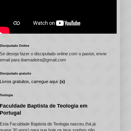
Discipulado Online
Se deseja fazer o discipulado online com o pastor, envie
email para ibamadeira@gmail.com
Discipulado gratuito
Livros gratuitos, carregue aqui:
(x)
Teologia
Faculdade Baptista de Teologia em
Portugal
Esta Faculdade Baptista de Teologia nasceu (há já
quase 30 anos) para que hoje os teus sonhos não