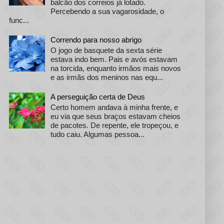
balcão dos correios já lotado.
Percebendo a sua vagarosidade, o
func...
Correndo para nosso abrigo
O jogo de basquete da sexta série
estava indo bem. Pais e avós estavam
na torcida, enquanto irmãos mais novos
e as irmãs dos meninos nas equ...
A perseguição certa de Deus
Certo homem andava à minha frente, e
eu via que seus braços estavam cheios
de pacotes. De repente, ele tropeçou, e
tudo caiu. Algumas pessoa...