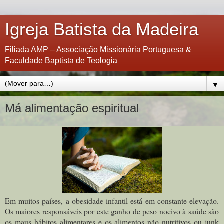
Igreja Batista da Madeira
Filiada AMP – Associação Missionária Portuguesa &
Faculdade Baptista de Teologia
▼
Má alimentação espiritual
Em muitos países, a obesidade infantil está em constante elevação.
Os maiores responsáveis por este ganho de peso nocivo à saúde são
os maus hábitos alimentares e os alimentos não nutritivos ou junk