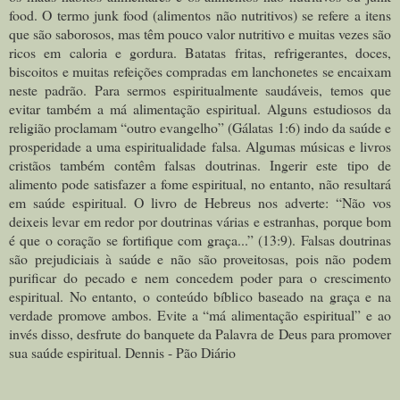
food. O termo junk food (alimentos não nutritivos) se refere a itens
que são saborosos, mas têm pouco valor nutritivo e muitas vezes são
ricos em caloria e gordura. Batatas fritas, refrigerantes, doces,
biscoitos e muitas refeições compradas em lanchonetes se encaixam
neste padrão. Para sermos espiritualmente saudáveis, temos que
evitar também a má alimentação espiritual. Alguns estudiosos da
religião proclamam “outro evangelho” (Gálatas 1:6) indo da saúde e
prosperidade a uma espiritualidade falsa. Algumas músicas e livros
cristãos também contêm falsas doutrinas. Ingerir este tipo de
alimento pode satisfazer a fome espiritual, no entanto, não resultará
em saúde espiritual. O livro de Hebreus nos adverte: “
Não vos
deixeis levar em redor por doutrinas várias e estranhas, porque bom
é que o coração se fortifique com graça...
” (13:9). Falsas doutrinas
são prejudiciais à saúde e não são proveitosas, pois não podem
purificar do pecado e nem concedem poder para o crescimento
espiritual. No entanto, o conteúdo bíblico baseado na graça e na
verdade promove ambos. Evite a “má alimentação espiritual” e ao
invés disso, desfrute do banquete da Palavra de Deus para promover
sua saúde espiritual. Dennis - Pão Diário