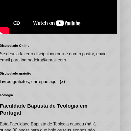
Discipulado Online
Se deseja fazer o discipulado online com o pastor, envie
email para ibamadeira@gmail.com
Discipulado gratuito
Livros gratuitos, carregue aqui:
(x)
Teologia
Faculdade Baptista de Teologia em
Portugal
Esta Faculdade Baptista de Teologia nasceu (há já
quase 30 anos) para que hoje os teus sonhos não