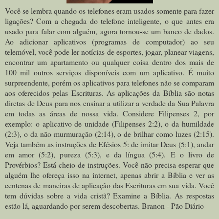
Você se lembra quando os telefones eram usados somente para fazer
ligações? Com a chegada do telefone inteligente, o que antes era
usado para falar com alguém, agora tornou-se um banco de dados.
Ao adicionar aplicativos (programas de computador) ao seu
telemóvel, você pode ler notícias de esportes, jogar, planear viagens,
encontrar um apartamento ou qualquer coisa dentro dos mais de
100 mil outros serviços disponíveis com um aplicativo. É muito
surpreendente, porém os aplicativos para telefones não se comparam
aos oferecidos pelas Escrituras. As aplicações da Bíblia são notas
diretas de Deus para nos ensinar a utilizar a verdade da Sua Palavra
em todas as áreas de nossa vida. Considere Filipenses 2, por
exemplo: o aplicativo de unidade (Filipenses 2:2), o da humildade
(2:3), o da não murmuração (2:14), o de brilhar como luzes (2:15).
Veja também as instruções de Efésios 5: de imitar Deus (5:1), andar
em amor (5:2), pureza (5:3), e da língua (5:4). E o livro de
Provérbios? Está cheio de instruções. Você não precisa esperar que
alguém lhe ofereça isso na internet, apenas abrir a Bíblia e ver as
centenas de maneiras de aplicação das Escrituras em sua vida. Você
tem dúvidas sobre a vida cristã? Examine a Bíblia. As respostas
estão lá, aguardando por serem descobertas. Branon - Pão Diário