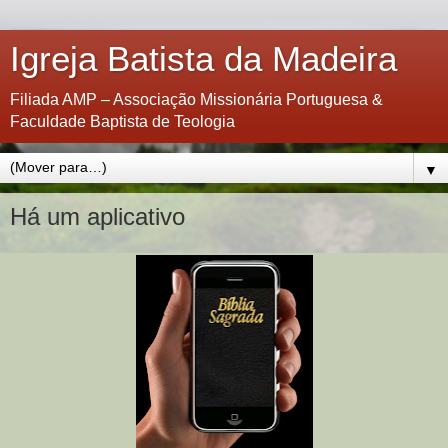
Igreja Batista da Madeira
Filiada AMP – Associação Missionária Portuguesa &
Faculdade Baptista de Teologia
▼
Há um aplicativo