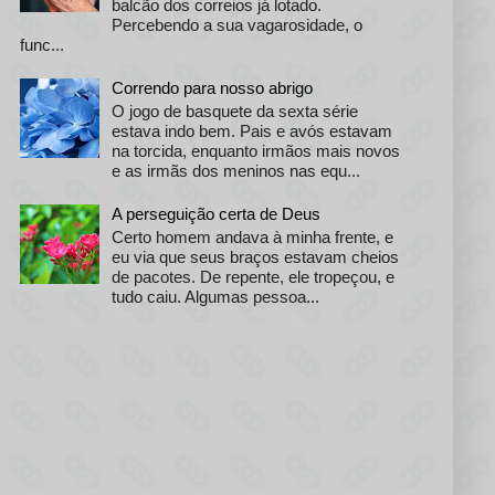
balcão dos correios já lotado.
Percebendo a sua vagarosidade, o
func...
Correndo para nosso abrigo
O jogo de basquete da sexta série
estava indo bem. Pais e avós estavam
na torcida, enquanto irmãos mais novos
e as irmãs dos meninos nas equ...
A perseguição certa de Deus
Certo homem andava à minha frente, e
eu via que seus braços estavam cheios
de pacotes. De repente, ele tropeçou, e
tudo caiu. Algumas pessoa...