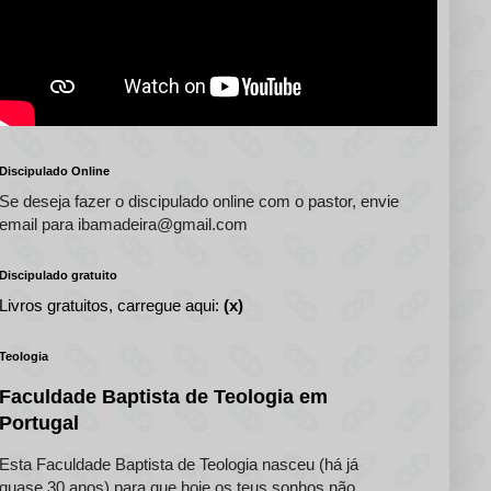
Discipulado Online
Se deseja fazer o discipulado online com o pastor, envie
email para ibamadeira@gmail.com
Discipulado gratuito
Livros gratuitos, carregue aqui:
(x)
Teologia
Faculdade Baptista de Teologia em
Portugal
Esta Faculdade Baptista de Teologia nasceu (há já
quase 30 anos) para que hoje os teus sonhos não