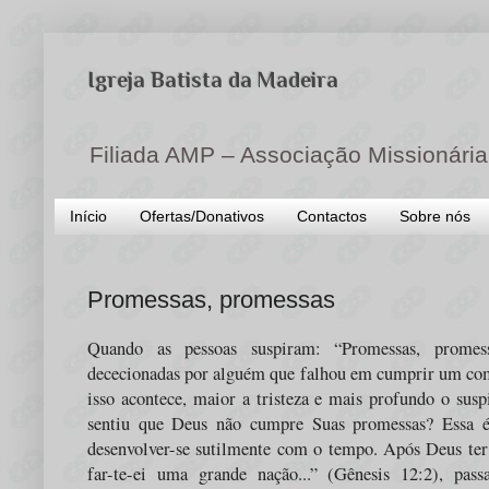
Igreja Batista da Madeira
Filiada AMP – Associação Missionária
Início
Ofertas/Donativos
Contactos
Sobre nós
Promessas, promessas
Quando as pessoas suspiram: “Promessas, promess
dececionadas por alguém que falhou em cumprir um co
isso acontece, maior a tristeza e mais profundo o sus
sentiu que Deus não cumpre Suas promessas? Essa 
desenvolver-se sutilmente com o tempo. Após Deus te
far-te-ei uma grande nação...” (Gênesis 12:2), pas