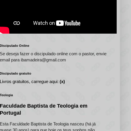
Discipulado Online
Se deseja fazer o discipulado online com o pastor, envie
email para ibamadeira@gmail.com
Discipulado gratuito
Livros gratuitos, carregue aqui:
(x)
Teologia
Faculdade Baptista de Teologia em
Portugal
Esta Faculdade Baptista de Teologia nasceu (há já
quase 30 anos) para que hoje os teus sonhos não