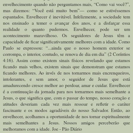
envelhecimento quando não perguntamos mais, “Como vai você?”,
mas dizemos: “Você está muito bem”— como se estivéssemos
espantados. Envelhecer é inevitável. Infelizmente, a sociedade tem
nos ensinado a temer o avançar dos anos, e a disfarçar essa
realidade o quanto pudermos. Envelhecer, pode ser um
acontecimento maravilhoso. Os seguidores de Jesus têm a
capacidade de ficar significativamente melhores com a idade. Como
Paulo se expressou: “
...ainda que o nosso homem exterior se
corrompa, o interior, contudo, se renova de dia em dia
” (2 Coríntios
4:16). Assim como existem sinais físicos revelando que estamos
ficando mais velhos, existem sinais que demonstram que estamos
ficando melhores. Ao invés de nos tornarmos mais encrenqueiros,
intolerantes, e sem amor, o seguidor de Jesus que está
amadurecendo cresce melhor ao perdoar, amar e cuidar. Envelhecer
é a continuação da jornada para nos tornarmos mais semelhante a
Jesus, o que significa que, com o passar do tempo, nosso coração e
atitudes deveriam cada vez mais ressoar e refletir o caráter
fascinante e os modos agradáveis do nosso Salvador. Então, ao
envelhecer, acolhamos a oportunidade de nos tornar espiritualmente
mais semelhantes a Jesus. Nossos amigos perceberão que
melhoramos com a idade. Joe - Pão Diário