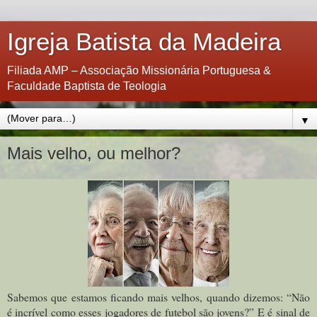
Igreja Batista da Madeira
Filiada AMP – Associação Missionária Portuguesa &
Faculdade Baptista de Teologia
▼
Mais velho, ou melhor?
Sabemos que estamos ficando mais velhos, quando dizemos: “Não
é incrível como esses jogadores de futebol são jovens?” E é sinal de