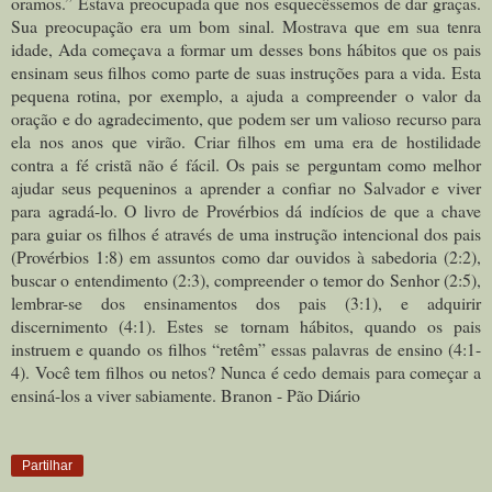
oramos.” Estava preocupada que nos esquecêssemos de dar graças.
Sua preocupação era um bom sinal. Mostrava que em sua tenra
idade, Ada começava a formar um desses bons hábitos que os pais
ensinam seus filhos como parte de suas instruções para a vida. Esta
pequena rotina, por exemplo, a ajuda a compreender o valor da
oração e do agradecimento, que podem ser um valioso recurso para
ela nos anos que virão. Criar filhos em uma era de hostilidade
contra a fé cristã não é fácil. Os pais se perguntam como melhor
ajudar seus pequeninos a aprender a confiar no Salvador e viver
para agradá-lo. O livro de Provérbios dá indícios de que a chave
para guiar os filhos é através de uma instrução intencional dos pais
(Provérbios 1:8) em assuntos como dar ouvidos à sabedoria (2:2),
buscar o entendimento (2:3), compreender o temor do Senhor (2:5),
lembrar-se dos ensinamentos dos pais (3:1), e adquirir
discernimento (4:1). Estes se tornam hábitos, quando os pais
instruem e quando os filhos “retêm” essas palavras de ensino (4:1-
4). Você tem filhos ou netos? Nunca é cedo demais para começar a
ensiná-los a viver sabiamente. Branon - Pão Diário
Partilhar