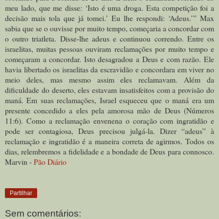
meu lado, que me disse: ‘Isto é uma droga. Esta competição foi a
decisão mais tola que já tomei.’ Eu lhe respondi: ‘Adeus.’” Max
sabia que se o ouvisse por muito tempo, começaria a concordar com
o outro triatleta. Disse-lhe adeus e continuou correndo. Entre os
israelitas, muitas pessoas ouviram reclamações por muito tempo e
começaram a concordar. Isto desagradou a Deus e com razão. Ele
havia libertado os israelitas da escravidão e concordara em viver no
meio deles, mas mesmo assim eles reclamavam. Além da
dificuldade do deserto, eles estavam insatisfeitos com a provisão do
maná. Em suas reclamações, Israel esqueceu que o maná era um
presente concedido a eles pela amorosa mão de Deus (Números
11:6). Como a reclamação envenena o coração com ingratidão e
pode ser contagiosa, Deus precisou julgá-la. Dizer “adeus” à
reclamação e ingratidão é a maneira correta de agirmos. Todos os
dias, relembremos a fidelidade e a bondade de Deus para connosco.
Marvin -
Pão Diário
Partilhar
Sem comentários: