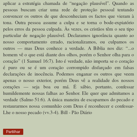
aplicar a estratégia chamada de “negação plausível”. Quando as
pessoas buscam criar uma rede de proteção pessoal tentando
convencer os outros de que desconheciam os factos que vieram à
tona. Outra pessoa assume a culpa e se torna o bode-expiatório
pelos erros da pessoa culpada. Às vezes, os cristãos têm o seu tipo
particular de negação plausível. Declaramos ignorância quanto ao
nosso comportamento errado, racionalizamos, ou culpamos os
outros — mas Deus conhece a verdade. A Bíblia nos diz: “...o
homem vê o que está diante dos olhos, porém o Senhor olha para o
coração
”
(1 Samuel 16:7). Isto é verdade, não importa se o coração
é puro ou se é um coração corrompido disfarçado em falsas
declarações de inocência. Podemos enganar os outros que veem
apenas o nosso exterior, porém Deus vê a realidade dos nossos
corações — seja boa ou má. É sábio, portanto, confessar
humildemente nossas falhas ao Senhor. Ele quer que admitamos a
verdade (Salmo 51:6). A única maneira de escaparmos do pecado e
restaurarmos nossa comunhão com Deus é reconhecer e confessar-
Lhe o nosso pecado (vv.3-4). Bill - Pão Diário
Partilhar