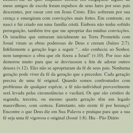
meus amigos de escola foram expulsos de seus lares por seus pais
descrentes, por ousar crer em Jesus Cristo. Eles sofreram por sua
crença e emergiram com convicções mais fortes. Em contraste, eu
nasci e fui criado em uma família cristã. Embora não tenha sofrido
perseguição, também tive que me apropriar das minhas convicções.
Os israelitas que entraram inicialmente na Terra Prometida com
Josué viram as obras poderosas de Deus e creram (Juízes 2:7).
Infelizmente a geração logo a seguir “…não conhecia ao Senhor,
nem tampouco a obra que ele fizera a Israel” (v.10). Por isso não
demorou muito para que se desviassem a fim de adorar outros
deuses (v.12). Eles não se apropriaram da fé de seus pais. Nenhuma
geração pode viver da fé da geração que a precedeu. Cada geração
precisa de uma fé original. Quando somos confrontados com
problemas de qualquer espécie, a fé não-individual provavelmente
será levada pelas circunstâncias e vacilará. Os que são cristãos de
segunda, terceira, ou mesmo quarta geração têm um legado
maravilhoso, com certeza. Entretanto, não existe fé por herança!
Encontre o que Deus diz em Sua Palavra e pratique para que a sua
fé seja uma fé vigorosa e original (Josué 1:8). Hia - Pão Diário