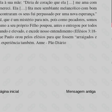
 ela à sua mãe: “Diria de coração que ela […] me ama com
mereci. Ela […] fita meu semblante melancólico com bom
ncontraram os seus fui perpassado por uma nova esperança.”
 que é um mistério para nós, pois como pecadores, somos
o a seu próprio Filho poupou, antes o entregou por todos
undo e elevado, e excede nosso entendimento (Efésios 3:18-
ue Paulo orou pelos efésios para que fossem “
arraigados e
sa experiência também. Anne - Pão Diário
ágina inicial
Mensagem antiga