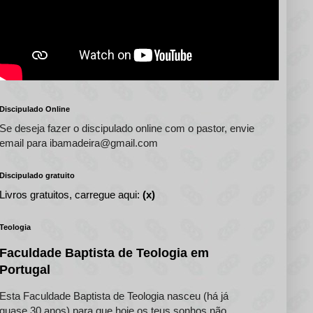
Discipulado Online
Se deseja fazer o discipulado online com o pastor, envie
email para ibamadeira@gmail.com
Discipulado gratuito
Livros gratuitos, carregue aqui:
(x)
Teologia
Faculdade Baptista de Teologia em
Portugal
Esta Faculdade Baptista de Teologia nasceu (há já
quase 30 anos) para que hoje os teus sonhos não