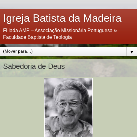
Igreja Batista da Madeira
Filiada AMP – Associação Missionária Portuguesa &
Faculdade Baptista de Teologia
▼
Sabedoria de Deus