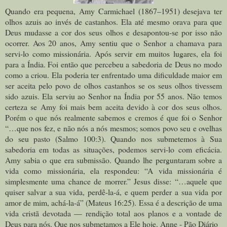
Quando era pequena, Amy Carmichael (1867–1951) desejava ter
olhos azuis ao invés de castanhos. Ela até mesmo orava para que
Deus mudasse a cor dos seus olhos e desapontou-se por isso não
ocorrer. Aos 20 anos, Amy sentiu que o Senhor a chamava para
servi-lo como missionária. Após servir em muitos lugares, ela foi
para a Índia. Foi então que percebeu a sabedoria de Deus no modo
como a criou. Ela poderia ter enfrentado uma dificuldade maior em
ser aceita pelo povo de olhos castanhos se os seus olhos tivessem
sido azuis. Ela serviu ao Senhor na Índia por 55 anos. Não temos
certeza se Amy foi mais bem aceita devido à cor dos seus olhos.
Porém o que nós realmente sabemos e cremos é que foi o Senhor
“…
que nos fez, e não nós a nós mesmos; somos povo seu e ovelhas
do seu pasto
(Salmo 100:3). Quando nos submetemos à Sua
sabedoria em todas as situações, podemos servi-lo com eficácia.
Amy sabia o que era submissão. Quando lhe perguntaram sobre a
vida como missionária, ela respondeu: “A vida missionária é
simplesmente uma chance de morrer.” Jesus disse: “…
aquele que
quiser salvar a sua vida, perdê-la-á, e quem perder a sua vida por
amor de mim, achá-la-á
” (Mateus 16:25). Essa é a descrição de uma
vida cristã devotada — rendição total aos planos e a vontade de
Deus para nós. Que nos submetamos a Ele hoje. Anne - Pão Diário