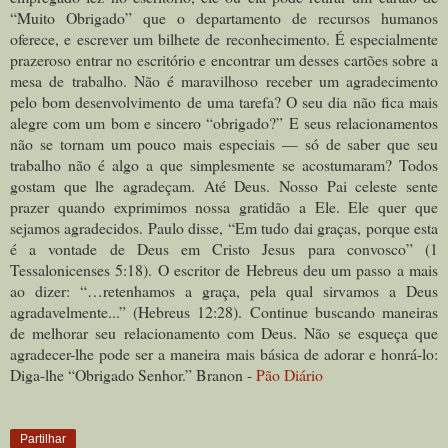
“Muito Obrigado” que o departamento de recursos humanos
oferece, e escrever um bilhete de reconhecimento. É especialmente
prazeroso entrar no escritório e encontrar um desses cartões sobre a
mesa de trabalho. Não é maravilhoso receber um agradecimento
pelo bom desenvolvimento de uma tarefa? O seu dia não fica mais
alegre com um bom e sincero “obrigado?” E seus relacionamentos
não se tornam um pouco mais especiais — só de saber que seu
trabalho não é algo a que simplesmente se acostumaram? Todos
gostam que lhe agradeçam. Até Deus. Nosso Pai celeste sente
prazer quando exprimimos nossa gratidão a Ele. Ele quer que
sejamos agradecidos.
Paulo disse,
“
Em tudo dai graças, porque esta
é a vontade de Deus em Cristo Jesus para convosco
” (1
Tessalonicenses 5:18). O escritor de Hebreus deu um passo a mais
ao dizer: “…
retenhamos a graça, pela qual sirvamos a Deus
agradavelmente...
” (Hebreus 12:28). Continue buscando maneiras
de melhorar seu relacionamento com Deus. Não se esqueça que
agradecer-lhe pode ser a maneira mais básica de adorar e honrá-lo:
Diga-lhe “Obrigado Senhor.” Branon -
Pão Diário
Partilhar