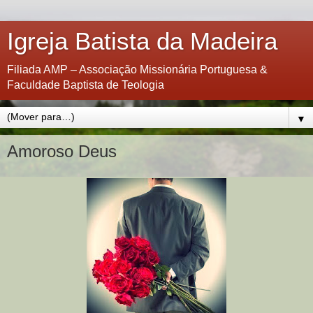
Igreja Batista da Madeira
Filiada AMP – Associação Missionária Portuguesa &
Faculdade Baptista de Teologia
▼
Amoroso Deus