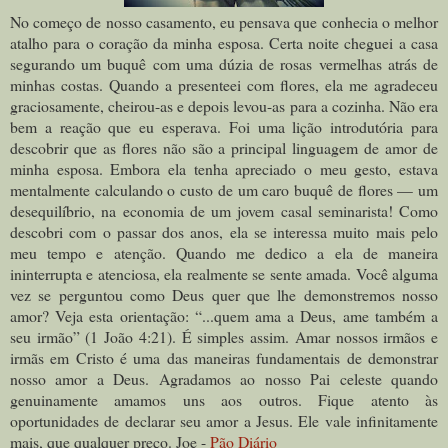
No começo de nosso casamento, eu pensava que conhecia o melhor
atalho para o coração da minha esposa. Certa noite cheguei a casa
segurando um buquê com uma dúzia de rosas vermelhas atrás de
minhas costas. Quando a presenteei com flores, ela me agradeceu
graciosamente, cheirou-as e depois levou-
as
para a cozinha. Não era
bem a reação que eu esperava. Foi uma lição introdutória para
descobrir que as flores não são a principal linguagem de amor de
minha esposa. Embora ela tenha apreciado o meu gesto, estava
mentalmente calculando o custo de um caro buquê de flores — um
desequilíbrio, na economia de um jovem casal seminarista! Como
descobri com o passar dos anos, ela se interessa muito mais pelo
meu tempo e atenção. Quando me dedico a ela de maneira
ininterrupta e atenciosa, ela realmente se sente amada. Você alguma
vez se perguntou como Deus quer que lhe demonstremos nosso
amor? Veja esta orientação: “...
quem ama a Deus, ame também a
seu irmão
” (1 João 4:21). É simples assim. Amar nossos irmãos e
irmãs em Cristo é uma das maneiras fundamentais de demonstrar
nosso amor a Deus. Agradamos ao nosso Pai celeste quando
genuinamente amamos uns aos outros. Fique atento às
oportunidades de declarar seu amor a Jesus. Ele vale infinitamente
mais, que qualquer preço. Joe -
Pão Diário