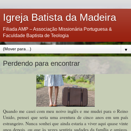
Igreja Batista da Madeira
Filiada AMP – Associação Missionária Portuguesa &
Faculdade Baptista de Teologia
▼
Perdendo para encontrar
Quando me casei com meu noivo inglês e me mudei para o Reino
Unido, pensei que seria uma aventura de cinco anos em um país
estrangeiro. Nunca sonhei que ainda estaria a viver aqui quase vinte
anos depois, ou que às vezes sentiria sudades da família e amigos,