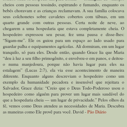
cheios com pessoas tossindo, espirrando e fumando, enquanto os
bebés choravam e as crianças reclamavam. A sua família colocava
seus colchonetes sobre cavaletes cobertos com tábuas, em um
quarto grande com outras pessoas. Certa noite de neve, ao
chegarem a uma hospedaria que estava completamente cheia. O
hospedeiro expressou seu pesar, fez uma pausa e disse-lhes:
“Sigam-me”. Ele os guiou para um espaço ao lado usado para
guardar palha e equipamentos agrícolas. Ali dormiram, em um lugar
tranquilo, só para eles. Desde então, quando Grace lia que Maria
“
deu à luz a seu filho primogênito, e envolveu-o em panos, e deitou-
o numa manjedoura, porque não havia lugar para eles na
estalagem
” (Lucas 2:7), ela via esse acontecimento de maneira
diferente. Enquanto alguns descreviam o hospedeiro como um
exemplo da humanidade pecadora e insensível que rejeitara o
Salvador, Grace dizia: “Creio que o Deus Todo-Poderoso usou o
hospedeiro como alguém para prover um lugar mais saudável do
que a hospedaria cheia — um lugar de privacidade.” Pelos olhos da
fé, vemos como Deus atendeu as necessidades de Maria. Descubra
as maneiras como Ele provê para você. David -
Pão Diário