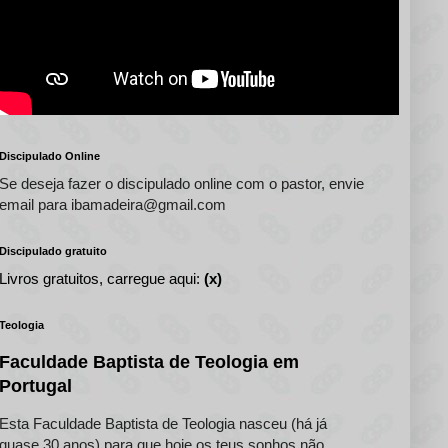
Discipulado Online
Se deseja fazer o discipulado online com o pastor, envie
email para ibamadeira@gmail.com
Discipulado gratuito
Livros gratuitos, carregue aqui:
(x)
Teologia
Faculdade Baptista de Teologia em
Portugal
Esta Faculdade Baptista de Teologia nasceu (há já
quase 30 anos) para que hoje os teus sonhos não