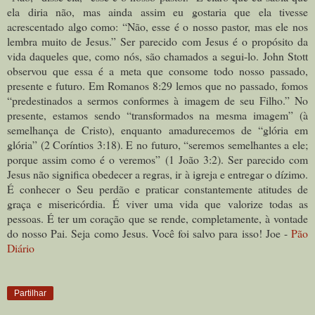
ela diria não, mas ainda assim eu gostaria que ela tivesse
acrescentado algo como: “Não, esse é o nosso pastor, mas ele nos
lembra muito de Jesus.” Ser parecido com Jesus é o propósito da
vida daqueles que, como nós, são chamados a segui-lo. John Stott
observou que essa é a meta que consome todo nosso passado,
presente e futuro. Em Romanos 8:29 lemos que no passado, fomos
“predestinados a sermos conformes à imagem de seu Filho.” No
presente,
estamos sendo
“transformados na mesma imagem” (à
semelhança de Cristo), enquanto amadurecemos de “glória em
glória” (2 Coríntios 3:18). E no futuro, “seremos semelhantes a ele;
porque assim como é o veremos” (1 João 3:2). Ser parecido com
Jesus não significa obedecer a regras, ir à igreja e entregar o dízimo.
É conhecer o Seu perdão e praticar constantemente atitudes de
graça e misericórdia. É viver uma vida que valorize todas as
pessoas. É ter um coração que se rende, completamente, à vontade
do nosso Pai. Seja como Jesus. Você foi salvo para isso! Joe -
Pão
Diário
Partilhar