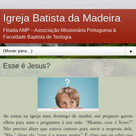
Igreja Batista da Madeira
Filiada AMP – Associação Missionária Portuguesa &
Faculdade Baptista de Teologia
▼
Esse é Jesus?
Ao entrar na igreja num domingo de manhã, um pequeno garoto
olhou para mim e perguntou à sua mãe: “Mamãe, esse é Jesus?”
Não preciso dizer que estava curioso para ouvir a resposta dela.
“Não,” disse ela, “esse é o nosso pastor.” É claro que eu sabia que