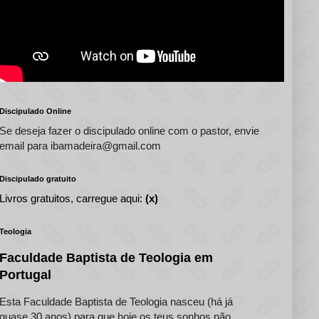
Discipulado Online
Se deseja fazer o discipulado online com o pastor, envie
email para ibamadeira@gmail.com
Discipulado gratuito
Livros gratuitos, carregue aqui:
(x)
Teologia
Faculdade Baptista de Teologia em
Portugal
Esta Faculdade Baptista de Teologia nasceu (há já
quase 30 anos) para que hoje os teus sonhos não