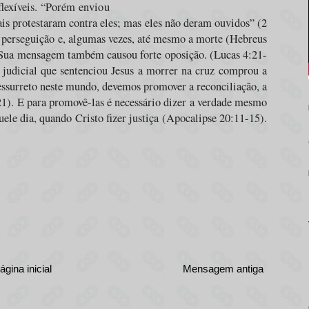
flexíveis. “Porém enviou
uais protestaram contra eles; mas eles não deram ouvidos” (2
perseguição e, algumas vezes, até mesmo a morte (Hebreus
 Sua mensagem também causou forte oposição. (Lucas 4:21-
o judicial que sentenciou Jesus a morrer na cruz comprou a
essurreto neste mundo, devemos promover a reconciliação, a
-21). E para promovê-las é necessário dizer a verdade mesmo
quele dia, quando Cristo fizer justiça (Apocalipse 20:11-15).
ágina inicial
Mensagem antiga