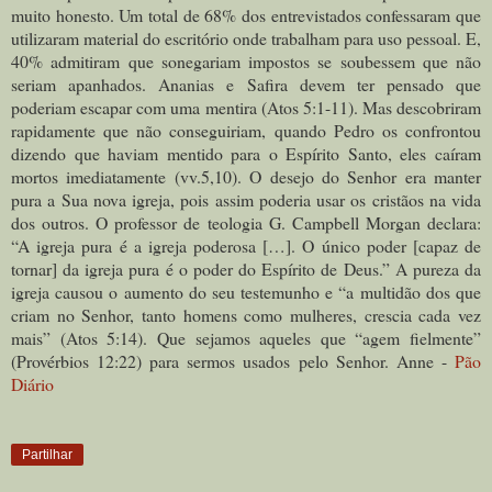
muito honesto. Um total de 68% dos entrevistados confessaram que
utilizaram material do escritório onde trabalham para uso pessoal. E,
40% admitiram que sonegariam impostos se soubessem que não
seriam apanhados. Ananias e Safira devem ter pensado que
poderiam escapar com uma mentira (Atos 5:1-11). Mas descobriram
rapidamente que não conseguiriam, quando Pedro os confrontou
dizendo que haviam mentido para o Espírito Santo, eles caíram
mortos imediatamente (vv.5,10). O desejo do Senhor era manter
pura a Sua nova igreja, pois assim poderia usar os cristãos na vida
dos outros. O professor de teologia G. Campbell Morgan declara:
“A igreja pura é a igreja poderosa […]. O único poder [capaz de
tornar] da igreja pura é o poder do Espírito de Deus.” A pureza da
igreja causou o aumento do seu testemunho e “a multidão dos que
criam no Senhor, tanto homens como mulheres, crescia cada vez
mais” (Atos 5:14). Que sejamos aqueles que “agem fielmente”
(Provérbios 12:22) para sermos usados pelo Senhor. Anne -
Pão
Diário
Partilhar