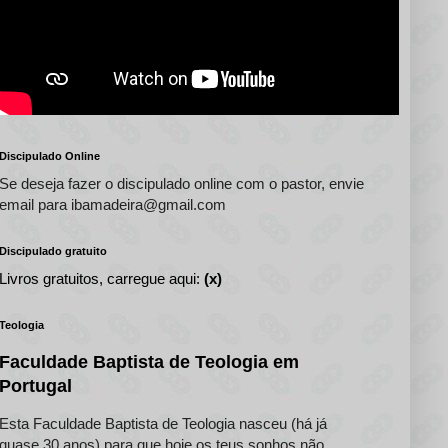
Discipulado Online
Se deseja fazer o discipulado online com o pastor, envie
email para ibamadeira@gmail.com
Discipulado gratuito
Livros gratuitos, carregue aqui:
(x)
Teologia
Faculdade Baptista de Teologia em
Portugal
Esta Faculdade Baptista de Teologia nasceu (há já
quase 30 anos) para que hoje os teus sonhos não