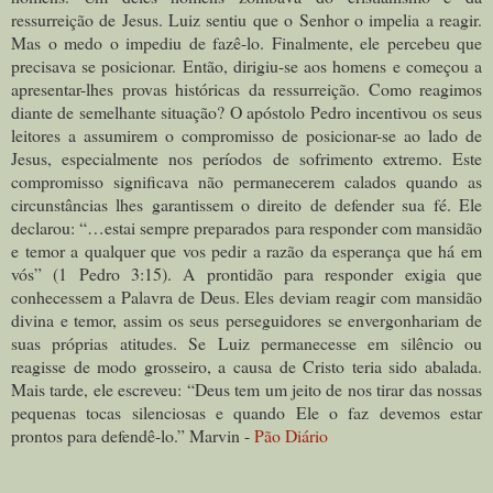
ressurreição de Jesus. Luiz sentiu que o Senhor o impelia a reagir.
Mas o medo o impediu de fazê-lo. Finalmente, ele percebeu que
precisava se posicionar. Então, dirigiu-se aos homens e começou a
apresentar-lhes provas históricas da ressurreição. Como reagimos
diante de semelhante situação? O apóstolo Pedro incentivou os seus
leitores a assumirem o compromisso de posicionar-se ao lado de
Jesus, especialmente nos períodos de sofrimento extremo. Este
compromisso significava não permanecerem calados quando as
circunstâncias lhes garantissem o direito de defender sua fé. Ele
declarou: “…estai sempre preparados para responder com mansidão
e temor a qualquer que vos pedir a razão da esperança que há em
vós” (1 Pedro 3:15). A prontidão para responder exigia que
conhecessem a Palavra de Deus. Eles deviam reagir com mansidão
divina e temor, assim os seus perseguidores se envergonhariam de
suas próprias atitudes. Se Luiz permanecesse em silêncio ou
reagisse de modo grosseiro, a causa de Cristo teria sido abalada.
Mais tarde, ele escreveu: “Deus tem um jeito de nos tirar das nossas
pequenas tocas silenciosas e quando Ele o faz devemos estar
prontos para defendê-lo.” Marvin -
Pão Diário