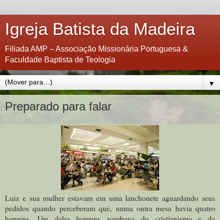
Igreja Batista da Madeira
Filiada AMP – Associação Missionária Portuguesa &
Faculdade Baptista de Teologia
▼
Preparado para falar
Luiz e sua mulher estavam em uma lanchonete aguardando seus
pedidos quando perceberam que, numa outra mesa havia quatro
homens. Um deles homens zombava do cristianismo e da