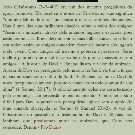
João Crisóstomo (347–407) era um dos maiores pregadores da
igreja primitiva. Ele recebeu o nome de Crisóstomo, que significa
“que tem lábios de ouro” por causa dos seus sermões eloquentes.
Esta é uma das suas brilhantes citações sobre o valor dos amigos:
“Assim é a amizade, através dela amamos lugares e estações; pois
assim como… as flores deixam cair as suas folhas suaves no solo ao
seu redor, assim os amigos concedem favor até mesmo aos lugares
onde vivem. Com amigos até mesmo a pobreza é prazerosa. Seria
melhor para nós que o sol fosse extinto do que se ficássemos sem
amigos.” A história de Davi e Jônatas ilustra o valor da amizade.
Apesar de Davi ser perseguido pelo insano rei Saul, ele tirava forças
da sua amizade com o filho de Saul. “E Jônatas fez jurar a Davi de
novo, porquanto o amava; porque o amava com todo o amor da sua
alma” (1 Samuel 20:17). O relacionamento deles era caracterizado
pela confiança, compreensão e encorajamento. Como teria sido
difícil para Davi suportar esta perseguição injusta sem o apoio de
uma amizade alicerçada no Senhor (1 Samuel 20:42). A voz de
Crisóstomo no passado e o testemunho de Davi e Jônatas nos
lembram que precisamos nutrir as amizades que Deus nos
concedeu. Dennis -
Pão Diário