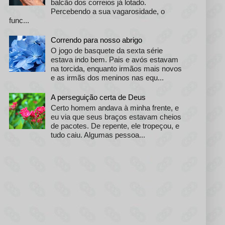
balcão dos correios já lotado.
Percebendo a sua vagarosidade, o
func...
Correndo para nosso abrigo
O jogo de basquete da sexta série
estava indo bem. Pais e avós estavam
na torcida, enquanto irmãos mais novos
e as irmãs dos meninos nas equ...
A perseguição certa de Deus
Certo homem andava à minha frente, e
eu via que seus braços estavam cheios
de pacotes. De repente, ele tropeçou, e
tudo caiu. Algumas pessoa...