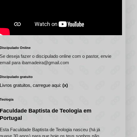
Discipulado Online
Se deseja fazer o discipulado online com o pastor, envie
email para ibamadeira@gmail.com
Discipulado gratuito
Livros gratuitos, carregue aqui:
(x)
Teologia
Faculdade Baptista de Teologia em
Portugal
Esta Faculdade Baptista de Teologia nasceu (há já
quase 30 anos) para que hoje os teus sonhos não