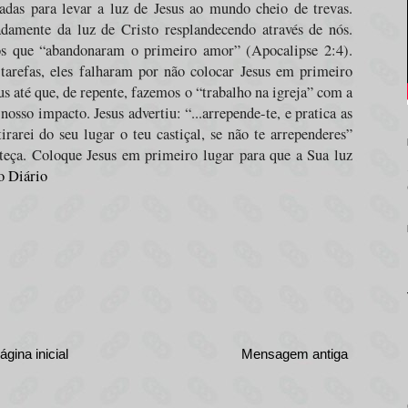
adas para levar a luz de Jesus ao mundo cheio de trevas.
amente da luz de Cristo resplandecendo através de nós.
ios que “abandonaram o primeiro amor” (Apocalipse 2:4).
arefas, eles falharam por não colocar Jesus em primeiro
us até que, de repente, fazemos o “trabalho na igreja” com a
osso impacto. Jesus advertiu: “
...arrepende-te, e pratica as
irarei do seu lugar o teu castiçal, se não te arrependeres
”
teça. Coloque Jesus em primeiro lugar para que a Sua luz
o Diário
ágina inicial
Mensagem antiga