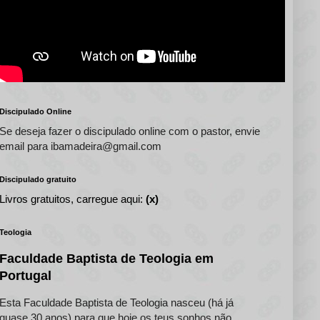
Discipulado Online
Se deseja fazer o discipulado online com o pastor, envie
email para ibamadeira@gmail.com
Discipulado gratuito
Livros gratuitos, carregue aqui:
(x)
Teologia
Faculdade Baptista de Teologia em
Portugal
Esta Faculdade Baptista de Teologia nasceu (há já
quase 30 anos) para que hoje os teus sonhos não