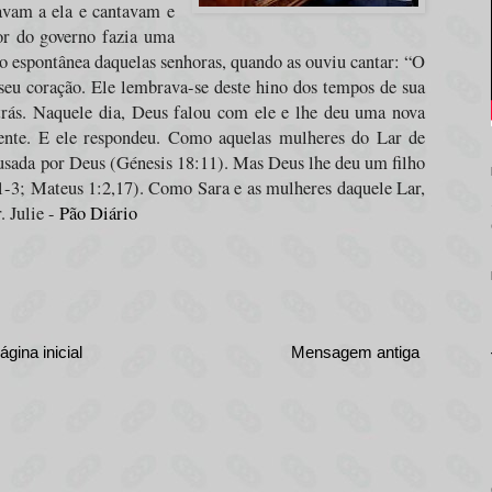
avam a ela e cantavam e
or do governo fazia uma
 espontânea daquelas senhoras, quando as ouviu cantar: “O
seu coração. Ele lembrava-se deste hino dos tempos de sua
 trás. Naquele dia, Deus falou com ele e lhe deu uma nova
rente. E ele respondeu. Como aquelas mulheres do Lar de
 usada por Deus (Génesis 18:11). Mas Deus lhe deu um filho
1:1-3; Mateus 1:2,17). Como Sara e as mulheres daquele Lar,
. Julie -
Pão Diário
ágina inicial
Mensagem antiga