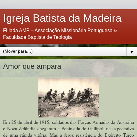
Igreja Batista da Madeira
Filiada AMP – Associação Missionária Portuguesa &
Faculdade Baptista de Teologia
▼
Amor que ampara
Em 25 de abril de 1915, soldados das Forças Armadas da Austrália
e Nova Zelândia chegaram a Península de Gallipoli na expectativa
de uma rápida vitória. Mas a feroz resistência do Exército Turco