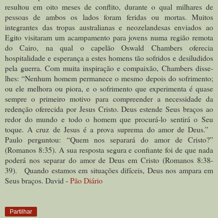
resultou em oito meses de conflito, durante o qual milhares de
pessoas de ambos os lados foram feridas ou mortas. Muitos
integrantes das tropas australianas e neozelandesas enviados ao
Egito visitaram um acampamento para jovens numa região remota
do Cairo, na qual o capelão Oswald Chambers oferecia
hospitalidade e esperança a estes homens tão sofridos e desiludidos
pela guerra. Com muita inspiração e compaixão, Chambers disse-
lhes: “Nenhum homem permanece o mesmo depois do sofrimento;
ou ele melhora ou piora, e o sofrimento que experimenta é quase
sempre o primeiro motivo para compreender a necessidade da
redenção oferecida por Jesus Cristo. Deus estende Seus braços ao
redor do mundo e todo o homem que procurá-lo sentirá o Seu
toque. A cruz de Jesus é a prova suprema do amor de Deus.”
Paulo perguntou: “Quem nos separará do amor de Cristo?”
(Romanos 8:35). A sua resposta segura e confiante foi de que nada
poderá nos separar do amor de Deus em Cristo (Romanos 8:38-
39). Quando estamos em situações difíceis, Deus nos ampara em
Seus braços. David -
Pão Diário
Partilhar