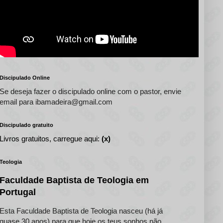
Discipulado Online
Se deseja fazer o discipulado online com o pastor, envie
email para ibamadeira@gmail.com
Discipulado gratuito
Livros gratuitos, carregue aqui:
(x)
Teologia
Faculdade Baptista de Teologia em
Portugal
Esta Faculdade Baptista de Teologia nasceu (há já
quase 30 anos) para que hoje os teus sonhos não