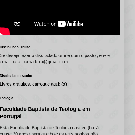
Discipulado Online
Se deseja fazer o discipulado online com o pastor, envie
email para ibamadeira@gmail.com
Discipulado gratuito
Livros gratuitos, carregue aqui:
(x)
Teologia
Faculdade Baptista de Teologia em
Portugal
Esta Faculdade Baptista de Teologia nasceu (há já
quase 30 anos) para que hoje os teus sonhos não