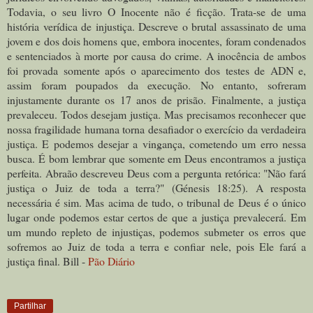
Todavia, o seu livro O Inocente não é ficção. Trata-se de uma
história verídica de injustiça. Descreve o brutal assassinato de uma
jovem e dos dois homens que, embora inocentes, foram condenados
e sentenciados à morte por causa do crime. A inocência de ambos
foi provada somente após o aparecimento dos testes de ADN e,
assim foram poupados da execução. No entanto, sofreram
injustamente durante os 17 anos de prisão. Finalmente, a justiça
prevaleceu. Todos desejam justiça. Mas precisamos reconhecer que
nossa fragilidade humana torna desafiador o exercício da verdadeira
justiça. E podemos desejar a vingança, cometendo um erro nessa
busca. É bom lembrar que somente em Deus encontramos a justiça
perfeita. Abraão descreveu Deus com a pergunta retórica: "Não fará
justiça o Juiz de toda a terra?" (Génesis 18:25). A resposta
necessária é sim. Mas acima de tudo, o tribunal de Deus é o único
lugar onde podemos estar certos de que a justiça prevalecerá. Em
um mundo repleto de injustiças, podemos submeter os erros que
sofremos ao Juiz de toda a terra e confiar nele, pois Ele fará a
justiça final. Bill -
Pão Diário
Partilhar