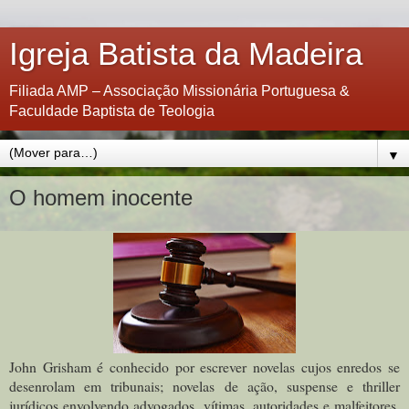
Igreja Batista da Madeira
Filiada AMP – Associação Missionária Portuguesa &
Faculdade Baptista de Teologia
▼
O homem inocente
John Grisham é conhecido por escrever novelas cujos enredos se
desenrolam em tribunais; novelas de ação, suspense e thriller
jurídicos envolvendo advogados, vítimas, autoridades e malfeitores.