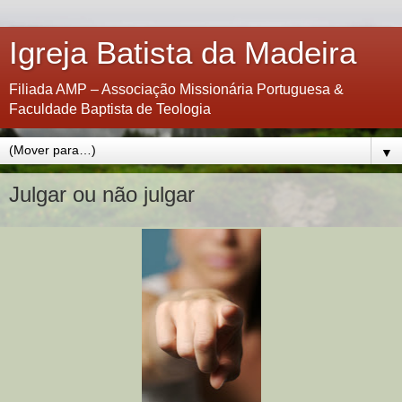
Igreja Batista da Madeira
Filiada AMP – Associação Missionária Portuguesa &
Faculdade Baptista de Teologia
▼
Julgar ou não julgar