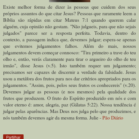
Existe melhor forma de dizer às pessoas que cuidem dos seus
próprios assuntos do que citar Jesus? Pessoas que raramente leem a
Bíblia são rápidas em citar Mateus 7:1 quando querem calar
alguém, cuja opinião não gostam. "Não julgueis, para que não sejais
julgados" parece ser a resposta perfeita. Todavia, dentro do
contexto, a passagem indica que, devemos julgar; espera-se apenas
que evitemos julgamentos falhos. Além do mais, nossos
julgamentos devem começar connosco: "Tira primeiro a trave do teu
olho e, então, verás claramente para tirar o argueiro do olho de teu
irmão", disse Jesus (v.5). Isto também requer um julgamento;
precisamos ser capazes de discernir a verdade da falsidade. Jesus
usou a metáfora dos frutos para nos dar critérios apropriados para os
julgamentos. "Assim, pois, pelos seus frutos os conhecereis" (v.20).
Devemos julgar as pessoas (e nos mesmos) pela qualidade dos
frutos que produzem. O fruto do Espírito produzido em nós e com
valor eterno é: amor, alegria, paz (Gálatas 5:22). Nossa tendência é
julgar pelas aparências. Mas Deus nos julga pelo que produzimos, e
nós também devemos agir da mesma forma. Julie -
Pão Diário
Partilhar