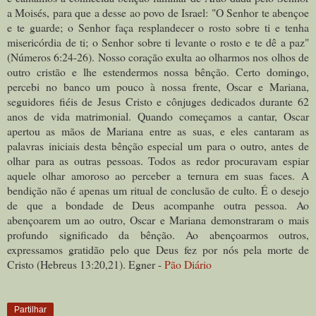
a Moisés, para que a desse ao povo de Israel: "O Senhor te abençoe
e te guarde; o Senhor faça resplandecer o rosto sobre ti e tenha
misericórdia de ti; o Senhor sobre ti levante o rosto e te dê a paz"
(Números 6:24-26). Nosso coração exulta ao olharmos nos olhos de
outro cristão e lhe estendermos nossa bênção. Certo domingo,
percebi no banco um pouco à nossa frente, Oscar e Mariana,
seguidores fiéis de Jesus Cristo e cônjuges dedicados durante 62
anos de vida matrimonial. Quando começamos a cantar, Oscar
apertou as mãos de Mariana entre as suas, e eles cantaram as
palavras iniciais desta bênção especial um para o outro, antes de
olhar para as outras pessoas. Todos as redor procuravam espiar
aquele olhar amoroso ao perceber a ternura em suas faces. A
bendição não é apenas um ritual de conclusão de culto. É o desejo
de que a bondade de Deus acompanhe outra pessoa. Ao
abençoarem um ao outro, Oscar e Mariana demonstraram o mais
profundo significado da bênção. Ao abençoarmos outros,
expressamos gratidão pelo que Deus fez por nós pela morte de
Cristo (Hebreus 13:20,21). Egner -
Pão Diário
Partilhar