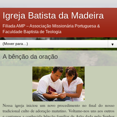
Igreja Batista da Madeira
Filiada AMP – Associação Missionária Portuguesa &
Faculdade Baptista de Teologia
▼
A bênção da oração
Nossa igreja iniciou um novo procedimento no final do nosso
tradicional culto de adoração matutino. Voltamo-nos uns aos outros
e cantamos a conhecida bênção familiar de Arão dada pelo Senhor