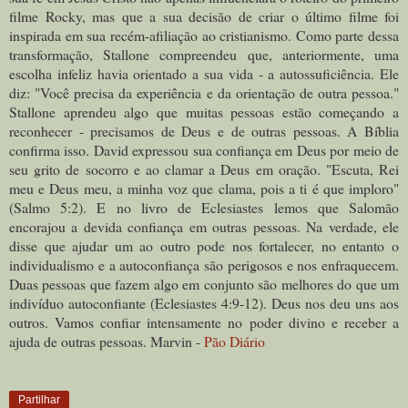
filme Rocky, mas que a sua decisão de criar o último filme foi
inspirada em sua recém-afiliação ao cristianismo. Como parte dessa
transformação, Stallone compreendeu que, anteriormente, uma
escolha infeliz havia orientado a sua vida - a autossuficiência. Ele
diz: "Você precisa da experiência e da orientação de outra pessoa."
Stallone aprendeu algo que muitas pessoas estão começando a
reconhecer - precisamos de Deus e de outras pessoas. A Bíblia
confirma isso. David expressou sua confiança em Deus por meio de
seu grito de socorro e ao clamar a Deus em oração. "Escuta, Rei
meu e Deus meu, a minha voz que clama, pois a ti é que imploro"
(Salmo 5:2). E no livro de Eclesiastes lemos que Salomão
encorajou a devida confiança em outras pessoas. Na verdade, ele
disse que ajudar um ao outro pode nos fortalecer, no entanto o
individualismo e a autoconfiança são perigosos e nos enfraquecem.
Duas pessoas que fazem algo em conjunto são melhores do que um
indivíduo autoconfiante (Eclesiastes 4:9-12). Deus nos deu uns aos
outros. Vamos confiar intensamente no poder divino e receber a
ajuda de outras pessoas. Marvin -
Pão Diário
Partilhar