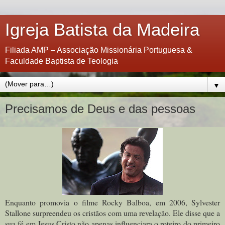
Igreja Batista da Madeira
Filiada AMP – Associação Missionária Portuguesa &
Faculdade Baptista de Teologia
▼
Precisamos de Deus e das pessoas
Enquanto promovia o filme Rocky Balboa, em 2006, Sylvester
Stallone surpreendeu os cristãos com uma revelação. Ele disse que a
sua fé em Jesus Cristo não apenas influenciara o roteiro do primeiro