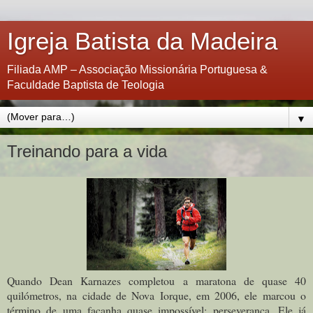
Igreja Batista da Madeira
Filiada AMP – Associação Missionária Portuguesa &
Faculdade Baptista de Teologia
▼
Treinando para a vida
Quando Dean Karnazes completou a maratona de quase 40
quilómetros, na cidade de Nova Iorque, em 2006, ele marcou o
término de uma façanha quase impossível: perseverança. Ele já