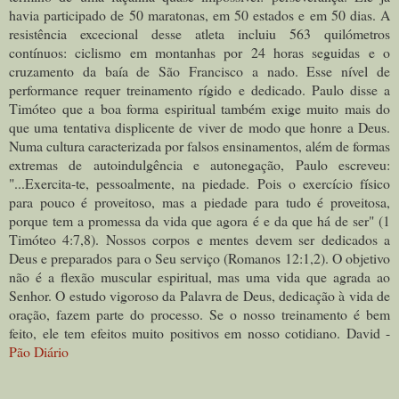
havia participado de 50 maratonas, em 50 estados e em 50 dias. A
resistência excecional desse atleta incluiu 563 quilómetros
contínuos: ciclismo em montanhas por 24 horas seguidas e o
cruzamento da baía de São Francisco a nado. Esse nível de
performance requer treinamento rígido e dedicado. Paulo disse a
Timóteo que a boa forma espiritual também exige muito mais do
que uma tentativa displicente de viver de modo que honre a Deus.
Numa cultura caracterizada por falsos ensinamentos, além de formas
extremas de autoindulgência e autonegação, Paulo escreveu:
"...Exercita-te, pessoalmente, na piedade. Pois o exercício físico
para pouco é proveitoso, mas a piedade para tudo é proveitosa,
porque tem a promessa da vida que agora é e da que há de ser" (1
Timóteo 4:7,8). Nossos corpos e mentes devem ser dedicados a
Deus e preparados para o Seu serviço (Romanos 12:1,2). O objetivo
não é a flexão muscular espiritual, mas uma vida que agrada ao
Senhor. O estudo vigoroso da Palavra de Deus, dedicação à vida de
oração, fazem parte do processo. Se o nosso treinamento é bem
feito, ele tem efeitos muito positivos em nosso cotidiano. David -
Pão Diário