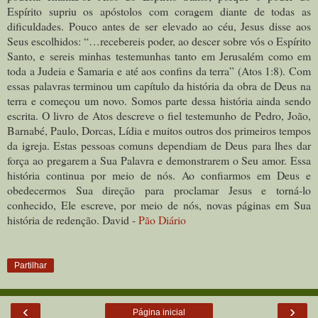
Espírito supriu os apóstolos com coragem diante de todas as
dificuldades. Pouco antes de ser elevado ao céu, Jesus disse aos
Seus escolhidos: “…recebereis poder, ao descer sobre vós o Espírito
Santo, e sereis minhas testemunhas tanto em Jerusalém como em
toda a Judeia e Samaria e até aos confins da terra” (Atos 1:8). Com
essas palavras terminou um capítulo da história da obra de Deus na
terra e começou um novo. Somos parte dessa história ainda sendo
escrita. O livro de Atos descreve o fiel testemunho de Pedro, João,
Barnabé, Paulo, Dorcas, Lídia e muitos outros dos primeiros tempos
da igreja. Estas pessoas comuns dependiam de Deus para lhes dar
força ao pregarem a Sua Palavra e demonstrarem o Seu amor. Essa
história continua por meio de nós. Ao confiarmos em Deus e
obedecermos Sua direção para proclamar Jesus e torná-lo
conhecido, Ele escreve, por meio de nós, novas páginas em Sua
história de redenção. David -
Pão Diário
Partilhar
‹
›
Página inicial