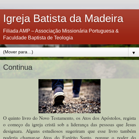
Igreja Batista da Madeira
Filiada AMP – Associação Missionária Portuguesa &
Faculdade Baptista de Teologia
▼
Continua
O quinto livro do Novo Testamento, os Atos dos Apóstolos, regista
o começo da igreja cristã sob a liderança das pessoas que Jesus
designara. Alguns estudiosos sugeriram que esse livro também
poderia chamar-se Atos do Espírito Santo, porque o poder do